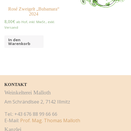
Rosé Zweigelt „Bubamara“
2024
8,00
€
ab Hof, inkl. MwSt., exkl.
Versand
In den
Warenkorb
KONTAKT
Weinkelterei Malloth
Am Schrändlsee 2, 7142 Illmitz
Tel.: +43 676 88 99 66 66
E-Mail:
Prof. Mag. Thomas Malloth
Kanzlei