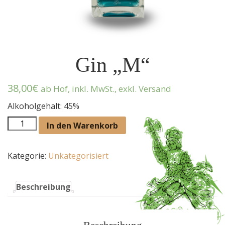
Gin „M“
38,00
€
ab Hof, inkl. MwSt., exkl. Versand
Alkoholgehalt: 45%
Gin
In den Warenkorb
"M"
Menge
Kategorie:
Unkategorisiert
Beschreibung