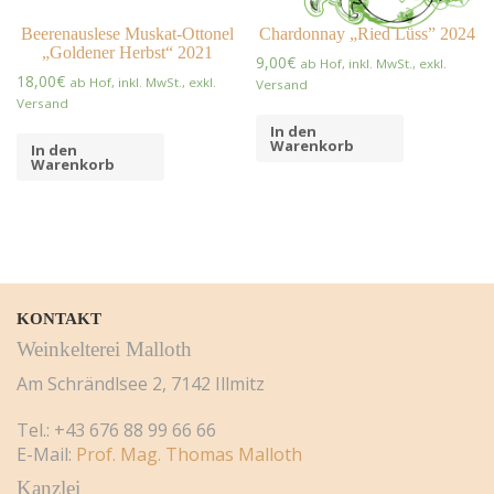
Beerenauslese Muskat-Ottonel
Chardonnay „Ried Lüss” 2024
„Goldener Herbst“ 2021
9,00
€
ab Hof, inkl. MwSt., exkl.
18,00
€
ab Hof, inkl. MwSt., exkl.
Versand
Versand
In den
Warenkorb
In den
Warenkorb
KONTAKT
Weinkelterei Malloth
Am Schrändlsee 2, 7142 Illmitz
Tel.: +43 676 88 99 66 66
E-Mail:
Prof. Mag. Thomas Malloth
Kanzlei