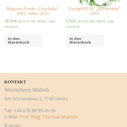
Magnum Cuvée „Conclusio“
Zweigelt DAC „Römerstein“
AWC Silber 2023
2019
38,00
€
9,50
€
ab Hof, inkl. MwSt., exkl.
ab Hof, inkl. MwSt., exkl.
Versand
Versand
In den
In den
Warenkorb
Warenkorb
KONTAKT
Weinkelterei Malloth
Am Schrändlsee 2, 7142 Illmitz
Tel.: +43 676 88 99 66 66
E-Mail:
Prof. Mag. Thomas Malloth
Kanzlei